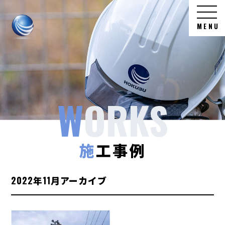
北
MENU
部
電
気
工
施工事例
事
2022年11月アーカイブ