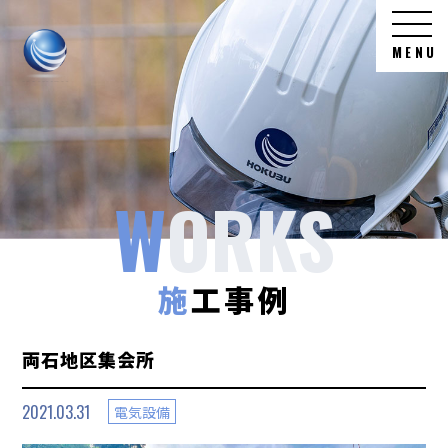
北
MENU
部
電
気
工
施工事例
事
両石地区集会所
2021.03.31
電気設備